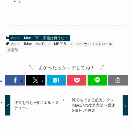
い。
Apple
Mac
PC
安物は買うな！
Apple
iMac
MacBook
MBP15
ユニバーサルコントロール
必需品
よかったらシェアしてね！
誰でもできる超カンタン
洋書を読む−ダニエル・ス
iMac27の改造方法〜爆速
ティール
SSDへの換装