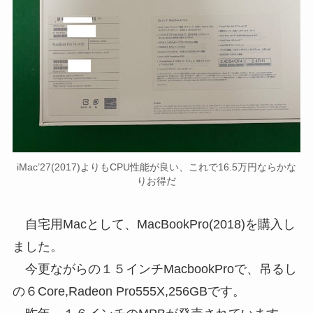
iMac’27(2017)よりもCPU性能が良い、これで16.5万円ならかな
りお得だ
自宅用Macとして、MacBookPro(2018)を購入し
ました。
今更ながらの１５インチMacbookProで、吊るし
の６Core,Radeon Pro555X,256GBです。