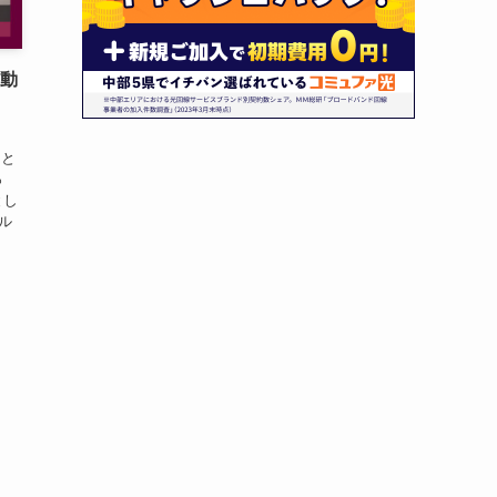
起動
、と
っ
とし
ール