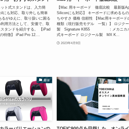
ネット式スタンドは、入力簡
【Mac 用キーボード 徹底比較 最新版App
encilにも対応、取り外しも簡単
Siliconにも対応】 キーボードに求めるもの
あるがゆえに、取り扱いに困る
ちやすさ 価格 信頼性 【Mac用キーボード
12.9の利用方法として、安価で、取
種類（現行販売モデル 一覧）】 ロジク
スタンドを紹介する。 【iPad
製 Signature K855 ：メカニカ
特徴】 iPad Pro 12....
式キーボード ロジクール製 MX K...
2023年4月9日
趣味
英
se カラーバリエーションの
TOEIC900点を目指した、オンラ