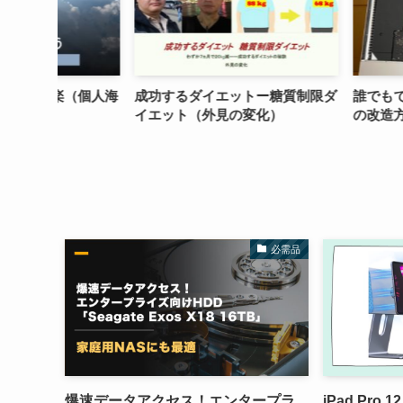
（個人海
成功するダイエットー糖質制限ダ
誰でもできる超カンタ
イエット（外見の変化）
の改造方法〜爆速S
必需品
爆速データアクセス！エンタープラ
iPad Pro