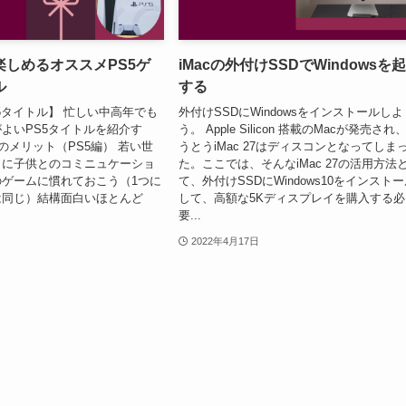
楽しめるオススメPS5ゲ
iMacの外付けSSDでWindowsを
ル
する
5タイトル】 忙しい中高年でも
外付けSSDにWindowsをインストールしよ
よいPS5タイトルを紹介す
う。 Apple Silicon 搭載のMacが発売され
Vのメリット（PS5編） 若い世
うとうiMac 27はディスコンとなってしま
りに子供とのコミニュケーショ
た。ここでは、そんなiMac 27の活用方法
ゲームに慣れておこう（1つに
て、外付けSSDにWindows10をインスト
は同じ）結構面白いほとんど
して、高額な5Kディスプレイを購入する必
要...
2022年4月17日