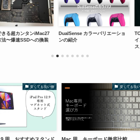
ンiMac27
DualSense カラーバリエーショ
TOEIC90
SDへの換装
ンの紹介
イン英会話教
スメ英会話サ
安くても良い物
安くても良
 12.9 用 おすすめスタンド
Mac 用 キーボード徹底比較