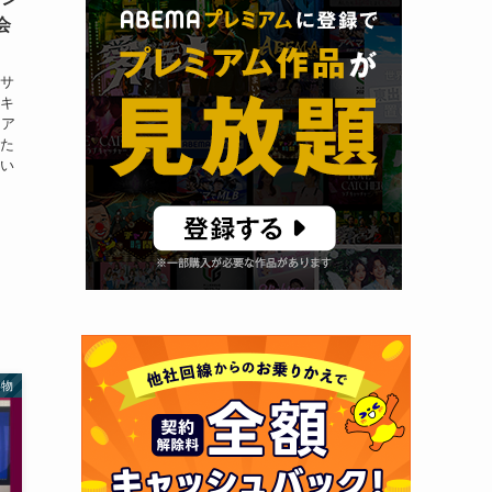
会
代サ
てキ
をア
した
ない
い物