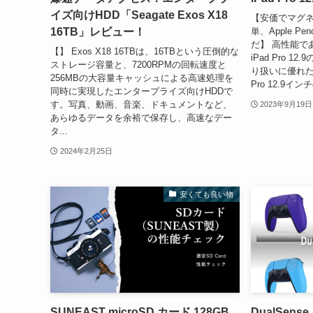
イズ向けHDD「Seagate Exos X18
【安価でマグ
16TB」レビュー！
単、Apple P
だ】 高性能で
【】 Exos X18 16TBは、16TBという圧倒的な
iPad Pro 
ストレージ容量と、7200RPMの回転速度と
り扱いに優れた
256MBの大容量キャッシュによる高速処理を
Pro 12.9インチの
同時に実現したエンタープライズ向けHDDで
す。写真、動画、音楽、ドキュメントなど、
2023年9月19日
あらゆるデータを余裕で保存し、高速なデー
タ...
2024年2月25日
安くても良い物
SUNEAST microSD カード 128GB
DualSen