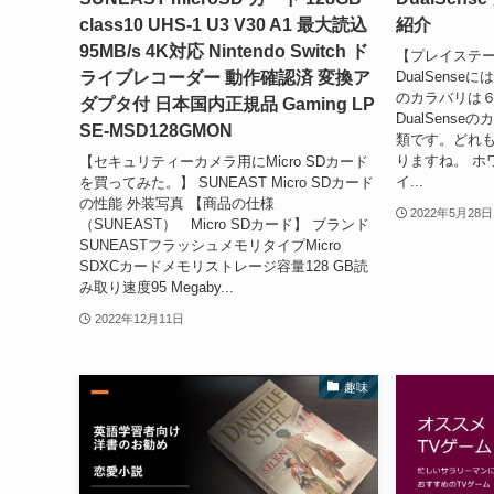
class10 UHS-1 U3 V30 A1 最大読込
紹介
95MB/s 4K対応 Nintendo Switch ド
【プレイステ
ライブレコーダー 動作確認済 変換ア
DualSense
のカラバリは６
ダプタ付 日本国内正規品 Gaming LP
DualSens
SE-MSD128GMON
類です。どれ
りますね。 ホワイ
【セキュリティーカメラ用にMicro SDカード
イ...
を買ってみた。】 SUNEAST Micro SDカード
の性能 外装写真 【商品の仕様
2022年5月28日
（SUNEAST） Micro SDカード】 ブランド
SUNEASTフラッシュメモリタイプMicro
SDXCカードメモリストレージ容量128 GB読
み取り速度95 Megaby...
2022年12月11日
趣味