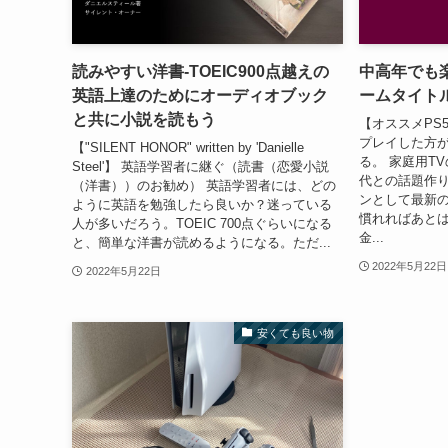
読みやすい洋書-TOEIC900点越えの
中高年でも
英語上達のためにオーディオブック
ームタイト
と共に小説を読もう
【オススメPS
プレイした方が
【"SILENT HONOR" written by 'Danielle
る。 家庭用T
Steel'】 英語学習者に継ぐ（読書（恋愛小説
代との話題作
（洋書））のお勧め） 英語学習者には、どの
ンとして最新の
ように英語を勉強したら良いか？迷っている
慣れればあと
人が多いだろう。TOEIC 700点ぐらいになる
金...
と、簡単な洋書が読めるようになる。ただ...
2022年5月22日
2022年5月22日
安くても良い物