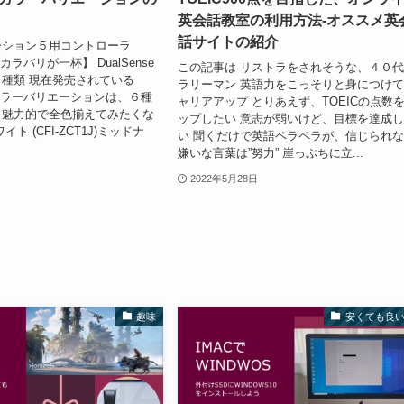
英会話教室の利用方法-オススメ英
話サイトの紹介
ーション５用コントローラ
にはカラバリが一杯】 DualSense
この記事は リストラをされそうな、４０
種類 現在発売されている
ラリーマン 英語力をこっそりと身につけ
eのカラーバリエーションは、６種
ャリアアップ とりあえず、TOEICの点数
も魅力的で全色揃えてみたくな
ップしたい 意志が弱いけど、目標を達成
ト (CFI-ZCT1J)ミッドナ
い 聞くだけで英語ペラペラが、信じられ
嫌いな言葉は”努力” 崖っぷちに立...
2022年5月28日
趣味
安くても良