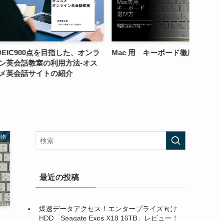
0点を目指した、オンラ
Mac 用 キーボード徹底比較
成功す
室の利用方法-オス
量の夕
イトの紹介
い物
最近の投稿
爆速データアクセス！エンタープライズ向け
HDD「Seagate Exos X18 16TB」レビュー！