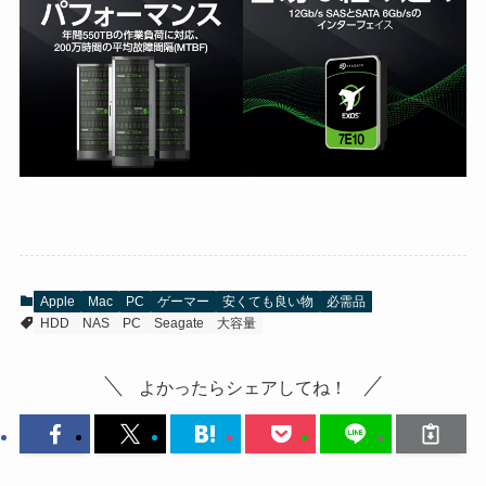
Apple
Mac
PC
ゲーマー
安くても良い物
必需品
HDD
NAS
PC
Seagate
大容量
よかったらシェアしてね！